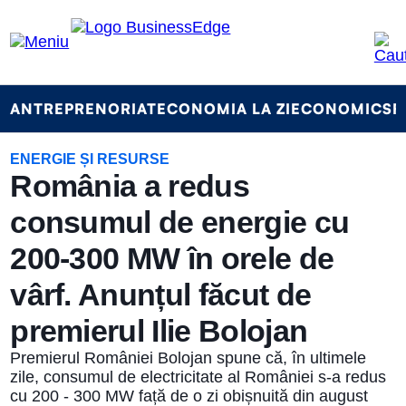
Businessedge
-
stiri,
ANTREPRENORIAT
ECONOMIA LA ZI
ECONOMICS
F
anchete
ENERGIE ȘI RESURSE
România a redus
si
consumul de energie cu
reportaje
200-300 MW în orele de
de
vârf. Anunțul făcut de
la
premierul Ilie Bolojan
noua
Premierul României Bolojan spune că, în ultimele
generatie
zile, consumul de electricitate al României s-a redus
cu 200 - 300 MW față de o zi obișnuită din august