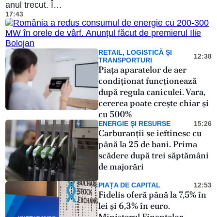
de
anul trecut. Î…
17:43
presa
RETAIL, LOGISTICĂ ȘI
12:38
TRANSPORTURI
Piața aparatelor de aer
condiționat funcționează
după regula caniculei. Vara,
cererea poate crește chiar și
cu 500%
ENERGIE ȘI RESURSE
15:26
Carburanții se ieftinesc cu
până la 25 de bani. Prima
scădere după trei săptămâni
de majorări
PIAȚA DE CAPITAL
12:53
Fidelis oferă până la 7,5% în
lei și 6,3% în euro.
Ministerul Finanțelor