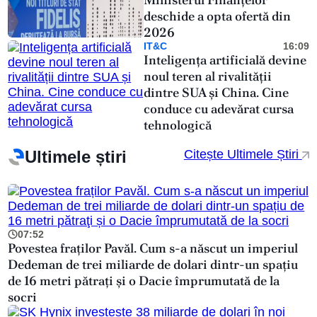
deschide a opta ofertă din
2026
IT&C
16:09
Inteligența artificială devine
noul teren al rivalității
dintre SUA și China. Cine
conduce cu adevărat cursa
tehnologică
Ultimele știri
Citește Ultimele Știri
07:52
Povestea fraților Pavăl. Cum s-a născut un imperiul
Dedeman de trei miliarde de dolari dintr-un spațiu
de 16 metri pătraţi și o Dacie împrumutată de la
socri